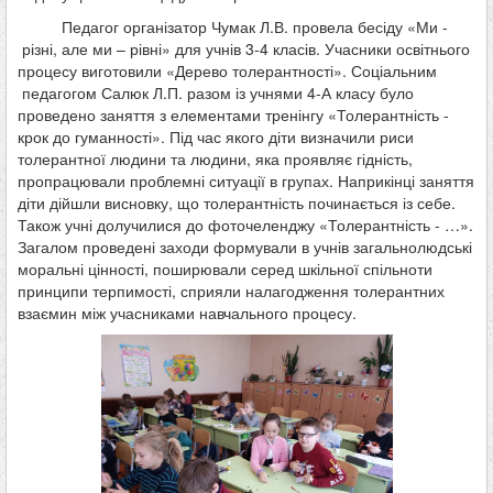
Педагог організатор Чумак Л.В. провела бесіду «Ми -
різні, але ми – рівні» для учнів 3-4 класів. Учасники освітнього
процесу виготовили «Дерево толерантності». Соціальним
педагогом Салюк Л.П. разом із учнями 4-А класу було
проведено заняття з елементами тренінгу «Толерантність -
крок до гуманності». Під час якого діти визначили риси
толерантної людини та людини, яка проявляє гідність,
пропрацювали проблемні ситуації в групах. Наприкінці заняття
діти дійшли висновку, що толерантність починається із себе.
Також учні долучилися до фоточеленджу «Толерантність - …».
Загалом проведені заходи формували в учнів загальнолюдські
моральні цінності, поширювали серед шкільної спільноти
принципи терпимості, сприяли налагодження толерантних
взаємин між учасниками навчального процесу.