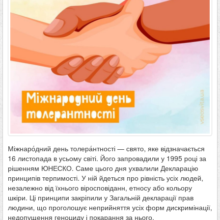
Міжнаро́дний день толера́нтності — свято, яке відзначається
16 листопада в усьому світі. Його запровадили у 1995 році за
рішенням ЮНЕСКО. Саме цього дня ухвалили Декларацію
принципів терпимості. У ній йдеться про рівність усіх людей,
незалежно від їхнього віросповіданн, етносу або кольору
шкіри. Ці принципи закріпили у Загальній декларації прав
людини, що проголошує неприйняття усіх форм дискримінації,
недопущення геноциду і покарання за нього.