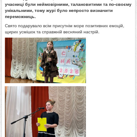
учасниці були неймовірними, талановитими та по-своєму
унікальними, тому журі було непросто визначити
переможниць.
Свято подарувало всім присутнім море позитивних емоцій,
щирих усмішок та справжній весняний настрій.