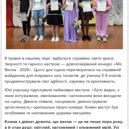
8 травня в нашому ліцеї відбулося справжнє свято краси,
творчості та гарного настрою — довгоочікуваний конкурс «Міс
Весна - 2026». Цього дня сцена перетворилася на справжній
майданчик для яскравого шоу талантів, де учениці 5-6 класіів
продемонстрували свої здібності, харизму та креативність.
Юні учасниці підготували неймовірні виступи, і було видно, з
яким ентузіазмом, хвилюванням і натхненням вони виходили
на сцену. Дівчата співали, танцювали, демонстрували
артистичність і оригінальні творчі номери. Кожен виступ був
особливим та наповненим щирими емоціями.
Кожна з дівчат довела, що весна — це не лише пора року,
а й стан душі: світлий, натхненний і сповнений мрій. Усі