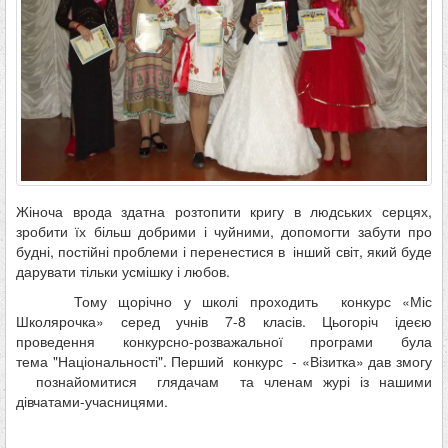
Жіноча врода здатна розтопити кригу в людських серцях,
зробити їх більш добрими і чуйними, допомогти забути про
будні, постійні проблеми і перенестися в інший світ, який буде
дарувати тільки усмішку і любов.
Тому щорічно у школі проходить конкурс «Міс
Школярочка» серед учнів 7-8 класів. Цьогоріч ідеєю
проведення конкурсно-розважальної програми була
тема "Національності". Перший конкурс - «Візитка» дав змогу
познайомитися глядачам та членам журі із нашими
дівчатами-учасницями.