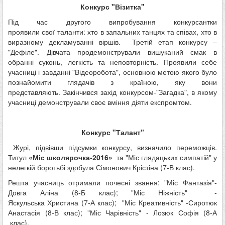
Конкурс "Візитка"
Під час другого випробування конкурсантки
проявили свої таланти: хто в запальних танцях та співах, хто в
виразному декламуванні віршів. Третій етап конкурсу –
"Дефіле". Дівчата продемонстрували вишуканий смак в
обранні суконь, легкість та неповторність. Проявили себе
учасниці і завданні "Відеоробота", основною метою якого було
познайомити глядачів з країною, яку вони
представляють. Закінчився захід конкурсом-"Загадка", в якому
учасниці демонстрували своє вміння діяти експромтом.
Конкурс "Талант"
Журі, підвівши підсумки конкурсу, визначило переможців.
Титул
«Міс школярочка-2016»
та "Міс глядацьких симпатій" у
нелегкій боротьбі здобула Сімонович Крістіна (7-В клас).
Решта учасниць отримали почесні звання: "Міс Фантазія"-
Довга Аліна (8-Б клас); "Міс Ніжність" -
Яскульська Христина (7-А клас); "Міс Креативність" -Сиротюк
Анастасія (8-В клас); "Міс Чарівність" - Лозюк Софія (8-А
клас).