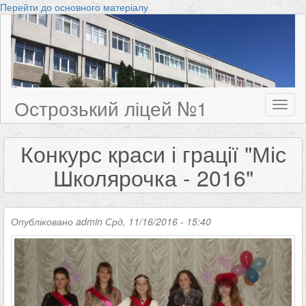
Перейти до основного матеріалу
Острозький ліцей №1
Toggl
naviga
Конкурс краси і грації "Міс
Школярочка - 2016"
Опубліковано
admin
Срд, 11/16/2016 - 15:40