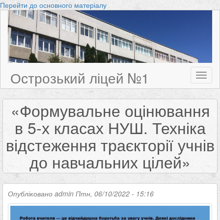
Перейти до основного матеріалу
Острозький ліцей №1
Toggl
naviga
«Формувальне оцінювання
в 5-х класах НУШ. Техніка
відстеження траєкторії учнів
до навчальних цілей»
Опубліковано
admin
Птн, 06/10/2022 - 15:16