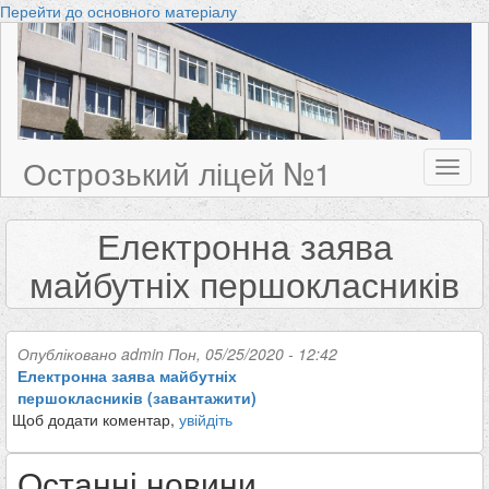
Перейти до основного матеріалу
Острозький ліцей №1
Toggl
naviga
Електронна заява
майбутніх першокласників
Опубліковано
admin
Пон, 05/25/2020 - 12:42
Електронна заява майбутніх
першокласників (завантажити)
Щоб додати коментар,
увійдіть
Останні новини