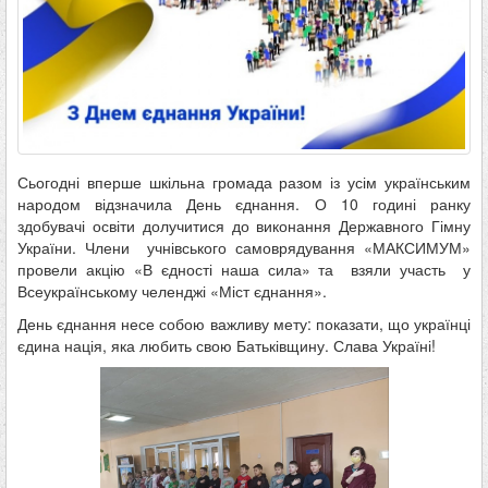
Сьогодні вперше шкільна громада разом із усім українським
народом відзначила День єднання. О 10 годині ранку
здобувачі освіти долучитися до виконання Державного Гімну
України. Члени учнівського самоврядування «МАКСИМУМ»
провели акцію «В єдності наша сила» та взяли участь у
Всеукраїнському челенджі «Міст єднання».
День єднання несе собою важливу мету: показати, що українці
єдина нація, яка любить свою Батьківщину. Слава Україні!