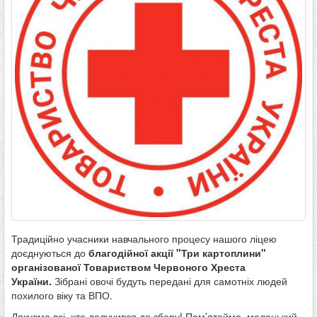
Традиційно учасники навчального процесу нашого ліцею
доєднуються до
благодійної акції "Три картоплини"
організованої Товариством Червоного Хреста
України.
Зібрані овочі будуть передані для самотніх людей
похилого віку та ВПО.
Дякуємо всі, хто долучився до збору! Пам’ятаймо, маленький