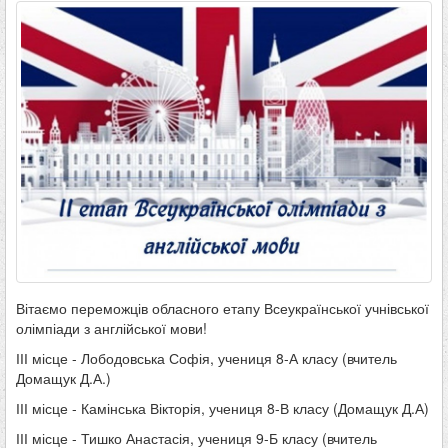
Вітаємо переможців обласного етапу Всеукраїнської учнівської
олімпіади з англійської мови!
ІІІ місце - Лободовська Софія, учениця 8-А класу (вчитель
Домащук Д.А.)
ІІІ місце - Камінська Вікторія, учениця 8-В класу (Домащук Д.А)
ІІІ місце - Тишко Анастасія, учениця 9-Б класу (вчитель